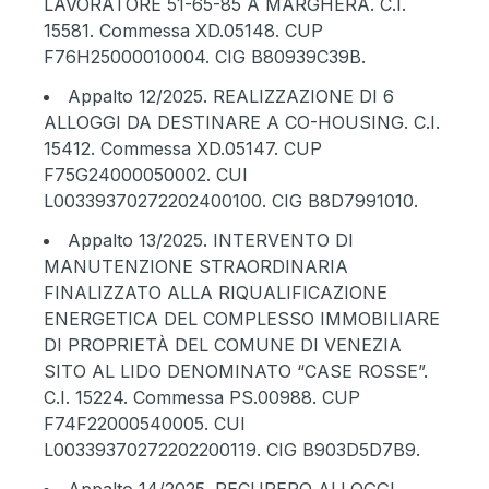
LAVORATORE 51-65-85 A MARGHERA. C.I.
15581. Commessa XD.05148. CUP
F76H25000010004. CIG B80939C39B.
Appalto 12/2025
. REALIZZAZIONE DI 6
ALLOGGI DA DESTINARE A CO-HOUSING. C.I.
15412. Commessa XD.05147. CUP
F75G24000050002. CUI
L00339370272202400100. CIG B8D7991010.
Appalto 13/2025
. INTERVENTO DI
MANUTENZIONE STRAORDINARIA
FINALIZZATO ALLA RIQUALIFICAZIONE
ENERGETICA DEL COMPLESSO IMMOBILIARE
DI PROPRIETÀ DEL COMUNE DI VENEZIA
SITO AL LIDO DENOMINATO “CASE ROSSE”.
C.I. 15224. Commessa PS.00988. CUP
F74F22000540005. CUI
L00339370272202200119. CIG B903D5D7B9.
Appalto 14/2025
. RECUPERO ALLOGGI