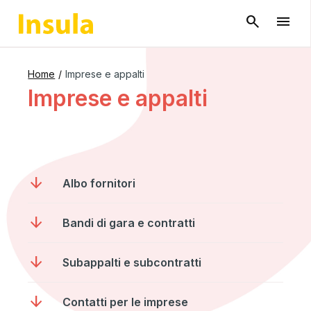
Home
/
Imprese e appalti
Imprese e appalti
arrow_downward
Albo fornitori
arrow_downward
Bandi di gara e contratti
arrow_downward
Subappalti e subcontratti
arrow_downward
Contatti per le imprese