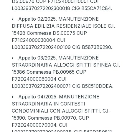
DS.00976 CUP F71C24000110001 CUI
L00339370272202300018 CIG B55CA71C84.
Appalto 02/2025
. MANUTENZIONE
DIFFUSA EDILIZIA RESIDENZIALE ISOLE C.I.
15428 Commessa DS.00975 CUP
F71C24000030004 CUI
L00339370272202400109 CIG B5873B9290.
Appalto 03/2025
. MANUTENZIONE
STRAORDINARIA ALLOGGI SFITTI SPINEA C.I.
15386 Commessa PB.00965 CUP
F72D24000060004 CUI
L00339370272202400071 CIG B5C510DDEA.
Appalto 04/2025
. MANUTENZIONE
STRAORDINARIA IN CONTESTI
CONDOMINIALI CON ALLOGGI SFITTI. C.I.
15390. Commessa PB.00970. CUP
F72D24000070004. CUI
L00339370272202400075. CIG B62D3B0811.