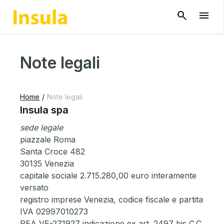
Note legali
Home
/
Note legali
Insula spa
sede legale
piazzale Roma
Santa Croce 482
30135 Venezia
capitale sociale 2.715.280,00 euro interamente
versato
registro imprese Venezia, codice fiscale e partita
IVA 02997010273
REA VE-271927 indicazione ex art. 2497 bis C.C.