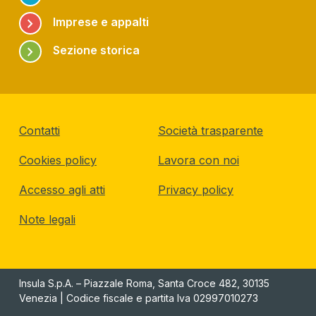
chevron_right
Imprese e appalti
chevron_right
Sezione storica
Contatti
Società trasparente
Cookies policy
Lavora con noi
Accesso agli atti
Privacy policy
Note legali
Insula S.p.A. – Piazzale Roma, Santa Croce 482, 30135
Venezia | Codice fiscale e partita Iva 02997010273