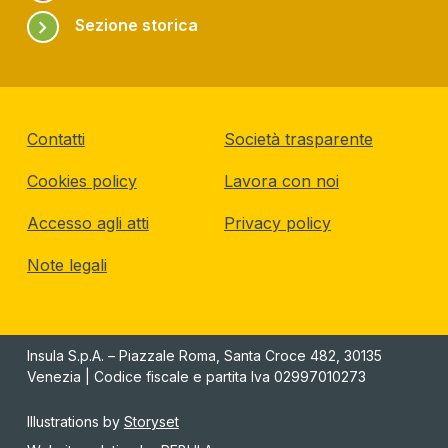
chevron_right
Sezione storica
Contatti
Società trasparente
Cookies policy
Lavora con noi
Accesso agli atti
Privacy policy
Note legali
Insula S.p.A. – Piazzale Roma, Santa Croce 482, 30135
Venezia | Codice fiscale e partita Iva 02997010273
Illustrations by
Storyset