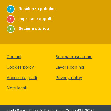
chevron_right
Residenza pubblica
chevron_right
Imprese e appalti
chevron_right
Sezione storica
Contatti
Società trasparente
Cookies policy
Lavora con noi
Accesso agli atti
Privacy policy
Note legali
Insula S.p.A. – Piazzale Roma, Santa Croce 482, 30135