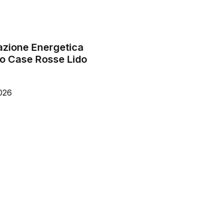
cazione Energetica
Riqualificazione vi
o Case Rosse Lido
Lavoratore
Febbraio 20, 2026
026