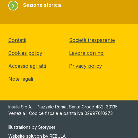
chevron_right
Sezione storica
Contatti
Società trasparente
Cookies policy
Lavora con noi
Accesso agli atti
Privacy policy
Note legali
Insula S.p.A. – Piazzale Roma, Santa Croce 482, 30135
Venezia | Codice fiscale e partita Iva 02997010273
Illustrations by
Storyset
Website solution by
REBULA