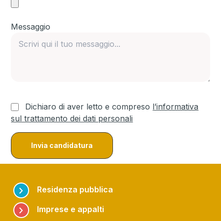
Messaggio
Dichiaro di aver letto e compreso
l’informativa
sul trattamento dei dati personali
chevron_right
Residenza pubblica
chevron_right
Imprese e appalti