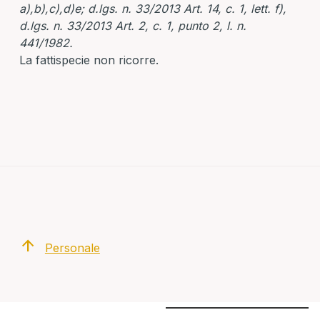
a),b),c),d)e; d.lgs. n. 33/2013 Art. 14, c. 1, lett. f),
d.lgs. n. 33/2013 Art. 2, c. 1, punto 2, l. n.
441/1982.
La fattispecie non ricorre.
arrow_upward
Personale