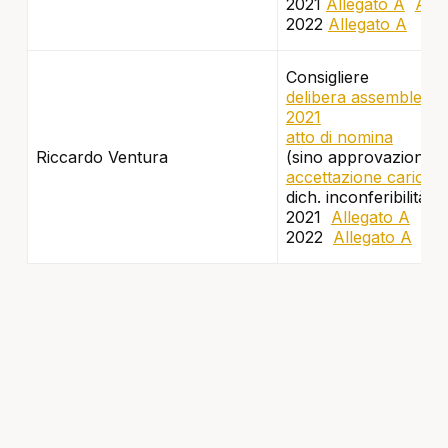
2021
Allegato A
Alle
2022
Allegato A
All
Consigliere
delibera assembleare
2021
atto di nomina
Riccardo Ventura
(sino approvazione bi
accettazione carica
dich. inconferibilità e
2021
Allegato A
Al
2022
Allegato A
All