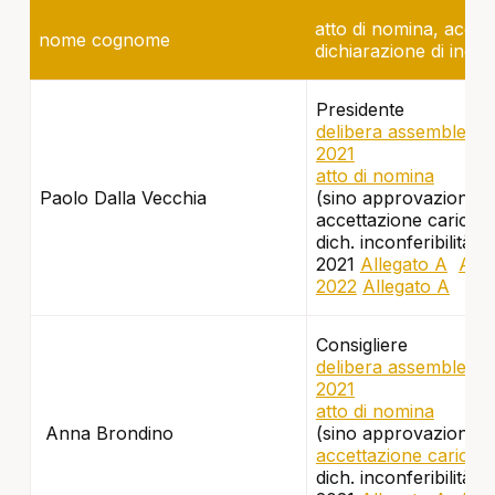
atto di nomina, accet
nome cognome
dichiarazione di inconf
Presidente
delibera assembleare
2021
atto di nomina
Paolo Dalla Vecchia
(sino approvazione bi
accettazione carica
dich. inconferibilità e
2021
Allegato A
Alle
2022
Allegato A
All
Consigliere
delibera assembleare
2021
atto di nomina
Anna Brondino
(sino approvazione bi
accettazione carica
dich. inconferibilità e