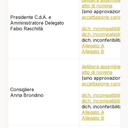
delibera assembleare
atto di nomina
(sino approvazione bi
Presidente C.d.A. e
accettazione carica
Amministratore Delegato
Fabio Raschillà
dich. incompatibilità 
dich. incompatibilità 
dich. inconferibilità e
Allegato A
Allegato B
delibera assembleare
atto di nomina
(sino approvazione bi
accettazione carica
Consigliere
Anna Brondino
dich. incompatibilità 
dich. incompatibilità 
dich. inconferibilità e
Allegato A
Allegato B